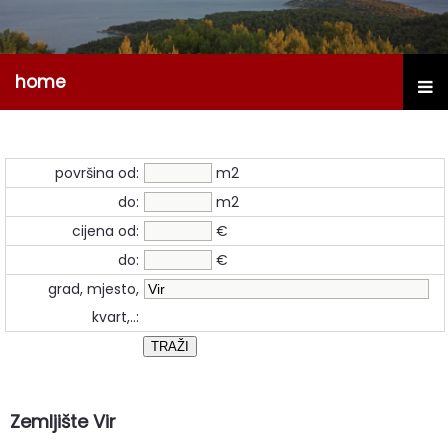
home
površina od:
m2
do:
m2
cijena od:
€
do:
€
grad, mjesto,
kvart,..:
Zemljište Vir