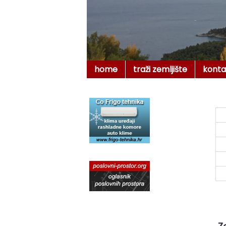
home
traži zemljište
konta