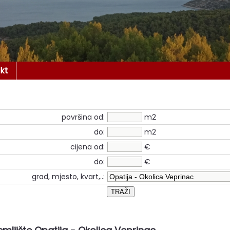
kt
površina od:
m2
do:
m2
cijena od:
€
do:
€
grad, mjesto, kvart,..: