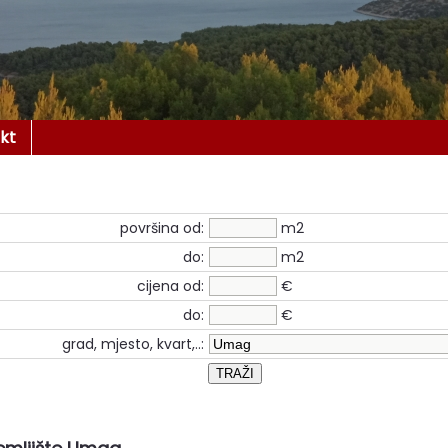
kt
površina od:
m2
do:
m2
cijena od:
€
do:
€
grad, mjesto, kvart,..: