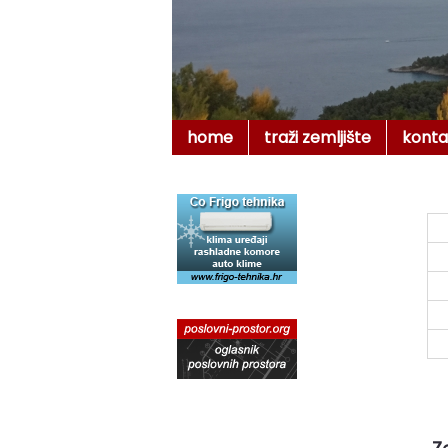
home
traži zemljište
konta