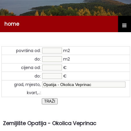
home
površina od:
m2
do:
m2
cijena od:
€
do:
€
grad, mjesto,
kvart,..:
Zemljište Opatija - Okolica Veprinac