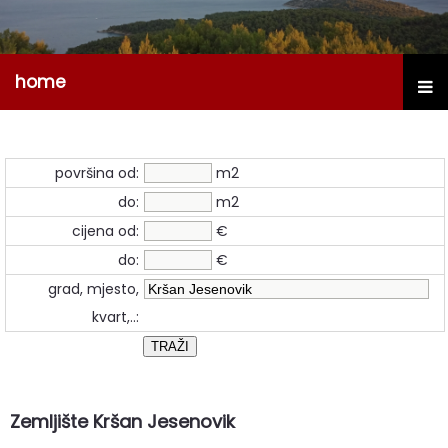
home
površina od:
m2
do:
m2
cijena od:
€
do:
€
grad, mjesto,
kvart,..:
Zemljište Kršan Jesenovik