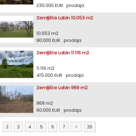
235.000 EUR prodaja
Zemljište Labin 10.053 m2
10.053 m2
90.000 EUR prodaja
Zemljište Labin 11.116 m2
11.116 m2
415.000 EUR prodaja
Zemljište Labin 969 m2
969 m2
60.000 EUR prodaja
1
2
3
4
5
6
7
>
26