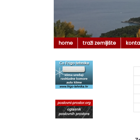
home
traži zemljište
konta