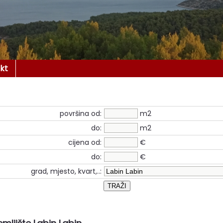
kt
površina od:
m2
do:
m2
cijena od:
€
do:
€
grad, mjesto, kvart,..: