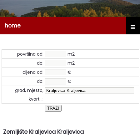
home
površina od:
m2
do:
m2
cijena od:
€
do:
€
grad, mjesto,
kvart,..:
Zemljište Kraljevica Kraljevica