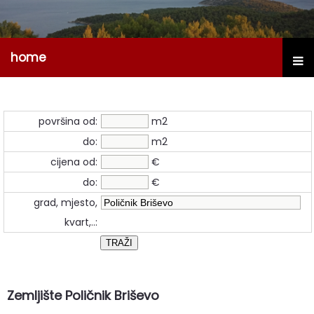
home
površina od:
m2
do:
m2
cijena od:
€
do:
€
grad, mjesto,
kvart,..:
Zemljište Poličnik Briševo