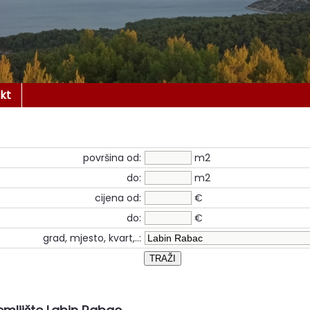
kt
površina od:
m2
do:
m2
cijena od:
€
do:
€
grad, mjesto, kvart,..: