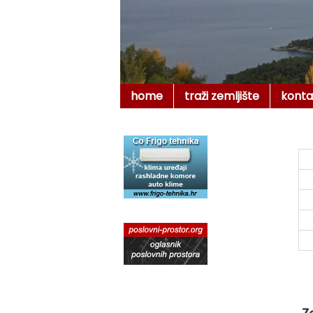
home
traži zemljište
konta