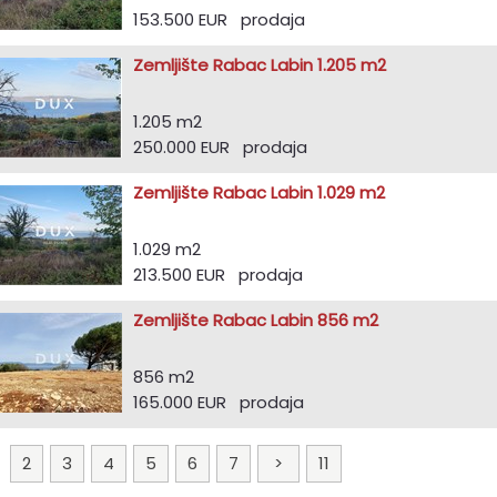
153.500 EUR prodaja
Zemljište Rabac Labin 1.205 m2
1.205 m2
250.000 EUR prodaja
Zemljište Rabac Labin 1.029 m2
1.029 m2
213.500 EUR prodaja
Zemljište Rabac Labin 856 m2
856 m2
165.000 EUR prodaja
1
2
3
4
5
6
7
>
11