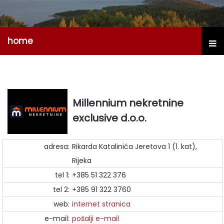
home
Millennium nekretnine
exclusive d.o.o.
adresa:
Rikarda Katalinića Jeretova 1 (1. kat),
Rijeka
tel 1:
+385 51 322 376
tel 2:
+385 91 322 3760
web:
internet stranica
e-mail:
pošalji e-mail