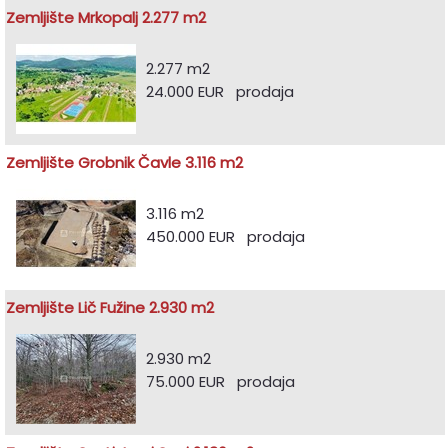
Zemljište Mrkopalj 2.277 m2
2.277 m2
24.000 EUR prodaja
Zemljište Grobnik Čavle 3.116 m2
3.116 m2
450.000 EUR prodaja
Zemljište Lič Fužine 2.930 m2
2.930 m2
75.000 EUR prodaja