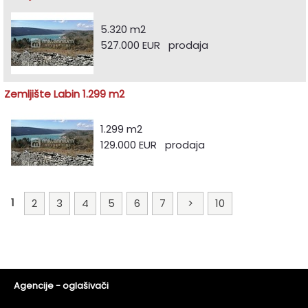
5.320 m2
527.000 EUR prodaja
Zemljište Labin 1.299 m2
1.299 m2
129.000 EUR prodaja
1
2
3
4
5
6
7
>
10
Agencije - oglašivači