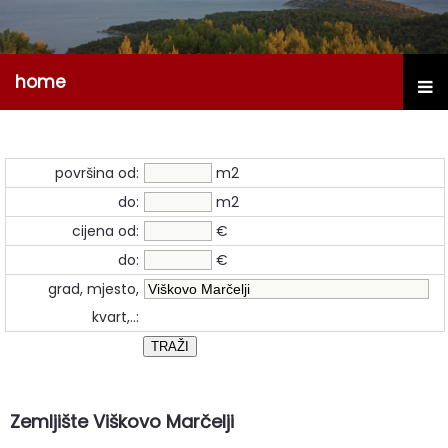
home
površina od:
m2
do:
m2
cijena od:
€
do:
€
grad, mjesto,
kvart,..:
Zemljište Viškovo Marčelji