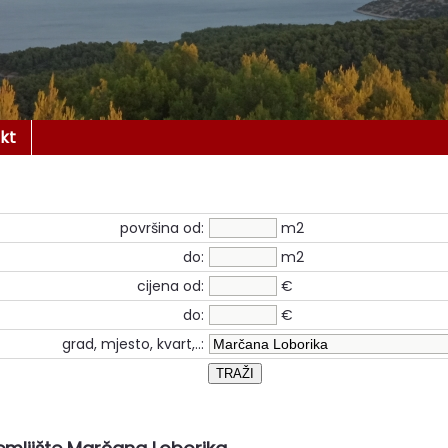
kt
površina od:
m2
do:
m2
cijena od:
€
do:
€
grad, mjesto, kvart,..: