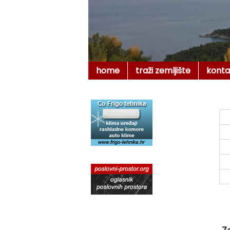
home
traži zemljište
konta