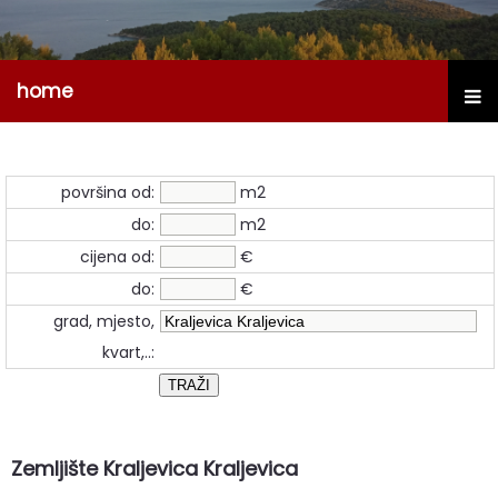
home
površina od:
m2
do:
m2
cijena od:
€
do:
€
grad, mjesto,
kvart,..:
Zemljište Kraljevica Kraljevica