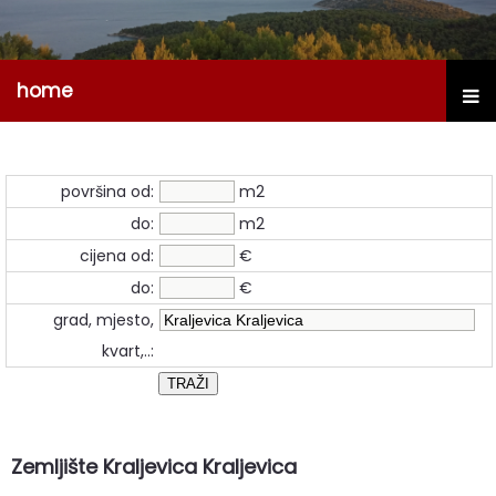
home
površina od:
m2
do:
m2
cijena od:
€
do:
€
grad, mjesto,
kvart,..:
Zemljište Kraljevica Kraljevica