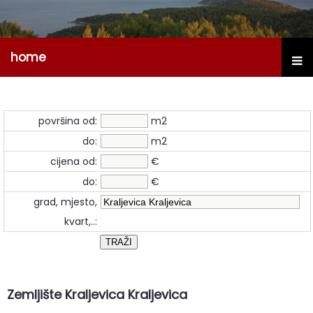
home
površina od:
m2
do:
m2
cijena od:
€
do:
€
grad, mjesto,
kvart,..:
Zemljište Kraljevica Kraljevica