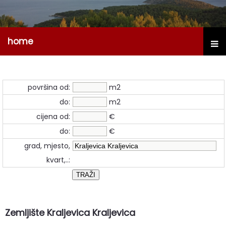
home
površina od:
m2
do:
m2
cijena od:
€
do:
€
grad, mjesto,
kvart,..:
Zemljište Kraljevica Kraljevica