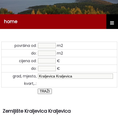
home
površina od:
m2
do:
m2
cijena od:
€
do:
€
grad, mjesto,
kvart,..:
Zemljište Kraljevica Kraljevica