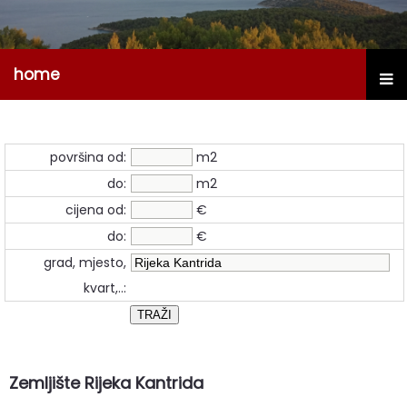
home
površina od:
m2
do:
m2
cijena od:
€
do:
€
grad, mjesto,
kvart,..:
Zemljište Rijeka Kantrida