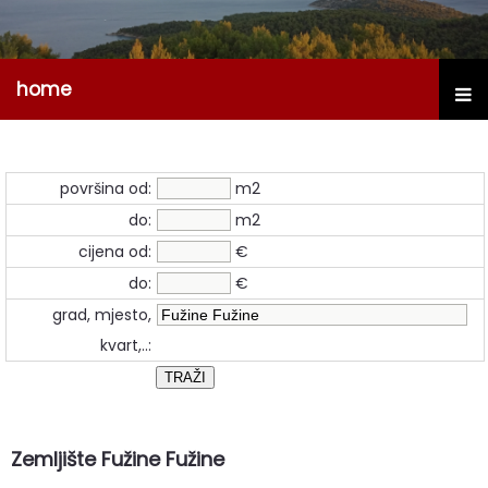
home
površina od:
m2
do:
m2
cijena od:
€
do:
€
grad, mjesto,
kvart,..:
Zemljište Fužine Fužine