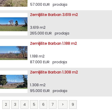
57.000 EUR prodaja
Zemljište Barban 3.619 m2
3.619 m2
265.000 EUR prodaja
Zemljište Barban 1.188 m2
1.188 m2
87.000 EUR prodaja
Zemljište Barban 1.308 m2
1.308 m2
95.000 EUR prodaja
1
2
3
4
5
6
7
>
9