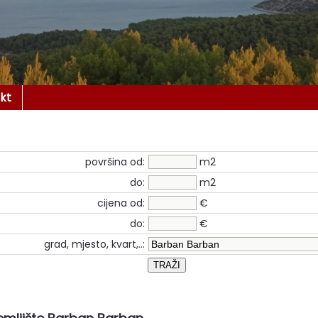
kt
površina od:
m2
do:
m2
cijena od:
€
do:
€
grad, mjesto, kvart,..: