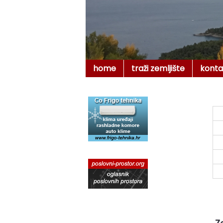
home
traži zemljište
konta