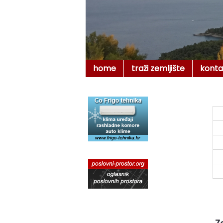
home
traži zemljište
konta