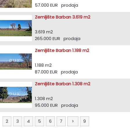
57.000 EUR prodaja
Zemljište Barban 3.619 m2
3.619 m2
265.000 EUR prodaja
Zemljište Barban 1.188 m2
1.188 m2
87.000 EUR prodaja
Zemljište Barban 1.308 m2
1.308 m2
95.000 EUR prodaja
1
2
3
4
5
6
7
>
9