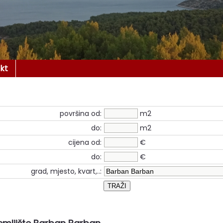
kt
površina od:
m2
do:
m2
cijena od:
€
do:
€
grad, mjesto, kvart,..: